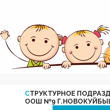
Перейти
к
содержимому
СТРУКТУРНОЕ ПОДРАЗДЕЛЕНИЕ "ДЕТСКИЙ САД "ЗВОНКИЕ ГОЛОСА" ГБОУ
ООШ №9 Г.НОВОКУЙБЫ