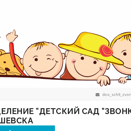
doo_sch9_zvon
ШЕВСКА